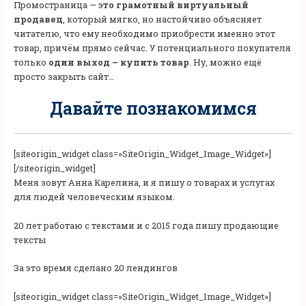
Промостраница — э
то грамотный виртуальный
продавец
, который мягко, но настойчиво объясняет
читателю, что ему необходимо приобрести именно этот
товар, причём прямо сейчас. У потенциального покупателя
только
один выход – купить товар
. Ну, можно ещё
просто закрыть сайт…
Давайте познакомимся
[siteorigin_widget class=»SiteOrigin_Widget_Image_Widget»]
[/siteorigin_widget]
Меня зовут Анна Карелина, и я пишу о товарах и услугах
для людей человеческим языком.
20 лет работаю с текстами и с 2015 года пишу продающие
тексты
За это время сделано 20 лендингов
[siteorigin_widget class=»SiteOrigin_Widget_Image_Widget»]