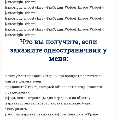
[/siteorigin_widget]
[siteorigin_widget class=»SiteOrigin_Widget_Image_Widget»]
[/siteorigin_widget]
[siteorigin_widget class=»SiteOrigin_Widget_Image_Widget»]
[/siteorigin_widget]
[siteorigin_widget class=»SiteOrigin_Widget_Image_Widget»]
[/siteorigin_widget]
Что вы получите, если
закажите одностраничник у
меня:
инструмент продаж, который превращает посетителей
сайта в покупателей
продающий текст, который объясняет выгоды вашего
предложения
оформление страницы для передачи на вёрстку
варианты текста первого экрана, их можно будет
тестировать
рабочий вариант лендинга, оформленный в WPpage