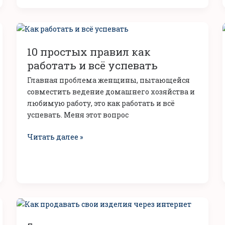
10
простых
10 простых правил как
правил
как
работать и всё успевать
работать
Главная проблема женщины, пытающейся
и
совместить ведение домашнего хозяйства и
всё
любимую работу, это как работать и всё
успевать
успевать. Меня этот вопрос
Читать далее »
5
секретов,