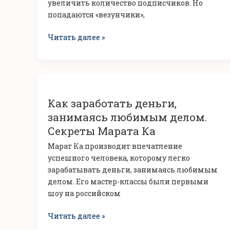
увеличить количество подписчиков. Но
в
попадаются «везунчики»,
нежном
обличье
Читать далее »
Как
заработать
Как заработать деньги,
деньги,
занимаясь
занимаясь любимым делом.
любимым
Секреты Марата Ка
делом.
Марат Ка производит впечатление
Секреты
успешного человека, которому легко
Марата
зарабатывать деньги, занимаясь любимым
Ка
делом. Его мастер-классы были первыми
шоу на российском
Читать далее »