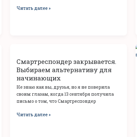
не
Читать далее »
знает
большинство
Смартреспондер
закрывается.
Смартреспондер закрывается.
Выбираем
альтернативу
Выбираем альтернативу для
для
начинающих
начинающих
Не знаю как вы, друзья, но я не поверила
своим глазам, когда 13 сентября получила
письмо о том, что Смартреспондер
Читать далее »