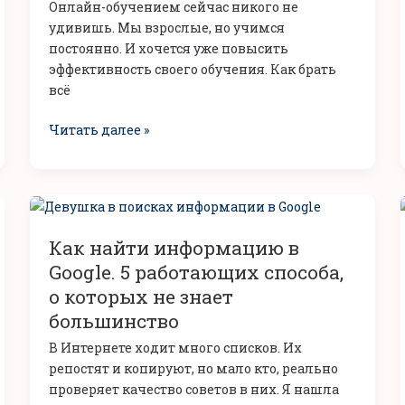
Онлайн-обучением сейчас никого не
учиться
удивишь. Мы взрослые, но учимся
на
постоянно. И хочется уже повысить
курсах
эффективность своего обучения. Как брать
и
всё
тренингах
в
Читать далее »
интернете
Как
найти
Как найти информацию в
информацию
в
Google. 5 работающих способа,
Google.
о которых не знает
5
большинство
работающих
В Интернете ходит много списков. Их
способа,
репостят и копируют, но мало кто, реально
о
проверяет качество советов в них. Я нашла
которых