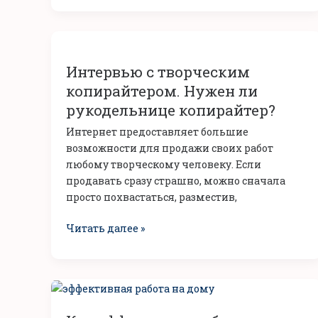
Интервью
с
Интервью с творческим
творческим
копирайтером.
копирайтером. Нужен ли
Нужен
рукодельнице копирайтер?
ли
Интернет предоставляет большие
рукодельнице
возможности для продажи своих работ
копирайтер?
любому творческому человеку. Если
продавать сразу страшно, можно сначала
просто похвастаться, разместив,
Читать далее »
Как
эффективно