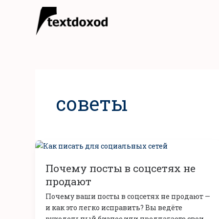
Перейти
к
содержимому
советы
Почему
посты
Почему посты в соцсетях не
в
соцсетях
продают
не
Почему ваши посты в соцсетях не продают —
продают
и как это легко исправить? Вы ведёте
рукодельный бизнес или предлагаете свои