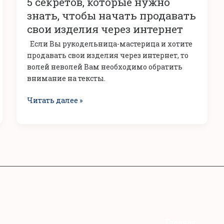
5 секретов, которые нужно
которые
нужно
знать, чтобы начать продавать
знать,
свои изделия через интернет
чтобы
Если Вы рукодельница-мастерица и хотите
начать
продавать свои изделия через интернет, то
продавать
волей неволей Вам необходимо обратить
свои
внимание на тексты.
изделия
через
Читать далее »
интернет
Главная