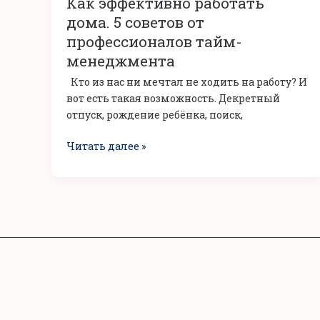
Как эффективно работать
работать
дома.
дома. 5 советов от
5
профессионалов тайм-
советов
менеджмента
от
Кто из нас ни мечтал не ходить на работу? И
профессионалов
вот есть такая возможность. Декретный
тайм-
отпуск, рождение ребёнка, поиск,
менеджмента
Читать далее »