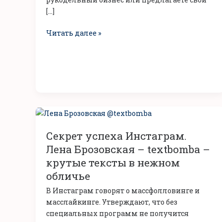
[…]
Читать далее »
Секрет
успеха
Секрет успеха Инстаграм.
Инстаграм.
Лена
Лена Брозовская – textbomba –
Брозовская
крутые тексты в нежном
–
обличье
textbomba
В Инстаграм говорят о массфолловинге и
–
масслайкинге. Утверждают, что без
крутые
специальных программ не получится
тексты