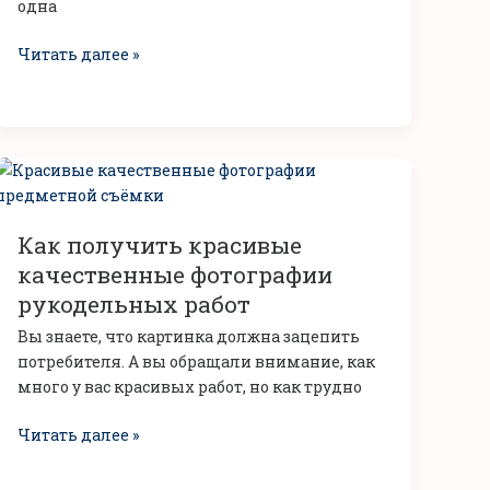
одна
треть
в
Читать далее »
новом
году
Как
получить
красивые
Как получить красивые
качественные
фотографии
качественные фотографии
рукодельных
рукодельных работ
работ
Вы знаете, что картинка должна зацепить
потребителя. А вы обращали внимание, как
много у вас красивых работ, но как трудно
Читать далее »