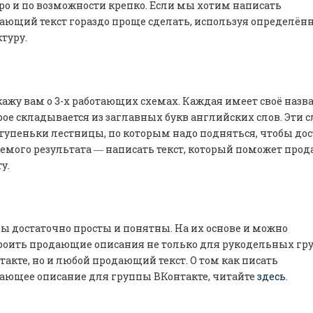
ро и по возможности крепко. Если мы хотим написать
ающий текст гораздо проще сделать, используя определён
ктуру.
кажу вам о 3-х работающих схемах. Каждая имеет своё назв
рое складывается из заглавных букв английских слов. Эти с
ступеньки лестницы, по которым надо подняться, чтобы до
емого результата ― написать текст, который поможет прод
у.
ы достаточно просты и понятны. На их основе и можно
роить продающие описания не только для рукодельных гр
такте, но и любой продающий текст. О том как писать
ающее описание для группы ВКонтакте, читайте
здесь
.