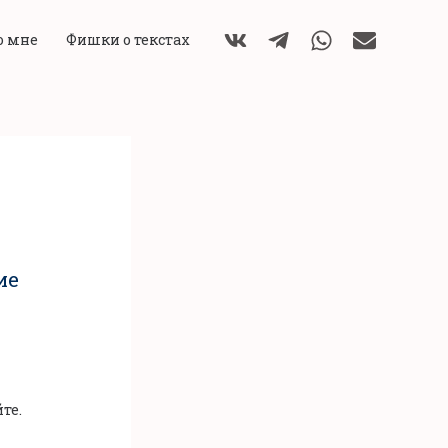
о мне
Фишки о текстах
ие
те.