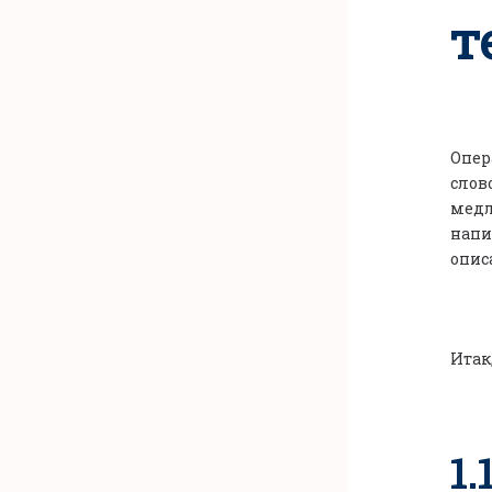
т
Опер
слов
медл
напи
опис
Итак,
1