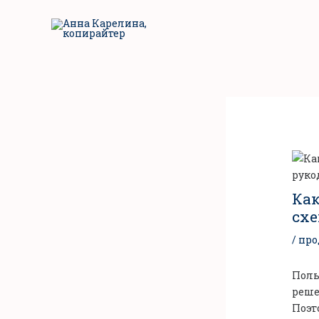
Перейти
к
содержимому
Как
схе
/
про
Поль
реше
Поэт