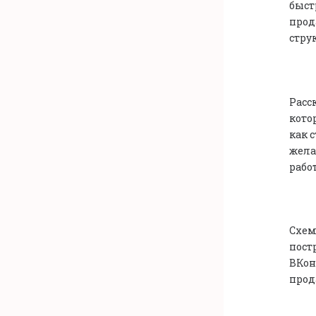
быст
прод
стру
Расс
кото
как 
жела
работ
Схем
пост
ВКон
прод