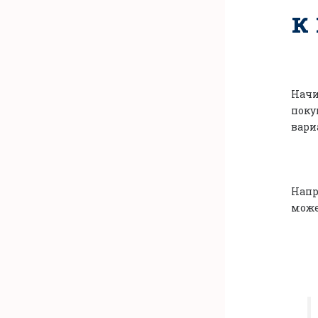
к
Начи
поку
вари
Напр
може