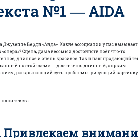
екста
№1 ―
AIDA
а Джузеппе Верди «Аида». Какие ассоциации у нас вызывает
о «опера»? Сцена, дама весомых достоинств поёт что-то
енное, длинное и очень красивое. Так и наш продающий тек
санный по этой схеме ― достаточно длинный, с ярким
анием, раскрывающий суть проблемы, рисующий картинку
 план текста.
.1 Привлекаем внимани