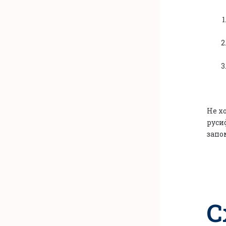
Не х
руси
запо
С