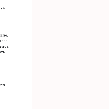
ную
ание,
лова
стичь
ать
упп